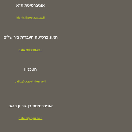
אוניברסיטת ת"א
kipnis@post.tau.ac.il
האוניברסיטה העברית בירושלים
rishum@bgu.ac.il
הטכניון
galits@tx.technion.ac.il
אוניברסיטת בן גוריון בנגב
rishum@bgu.ac.il